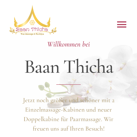
Zum
Inhalt
springen
Tog
Navi
Willkommen bei
Über uns
Baan Thicha
Massagen
FischSpa
Jetzt noch größer und schöner mit 2
Preise
Einzelmassage-Kabinen und neuer
Öffnungszeiten
Doppelkabine für Paarmassage. Wir
freuen uns auf Ihren Besuch!
Kontakt