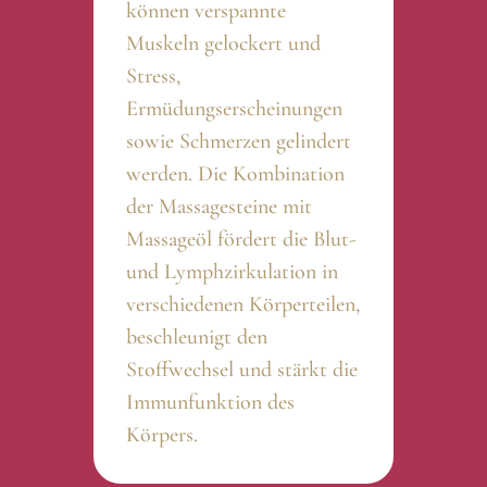
können verspannte
Muskeln gelockert und
Stress,
Ermüdungserscheinungen
sowie Schmerzen gelindert
werden. Die Kombination
der Massagesteine mit
Massageöl fördert die Blut-
und Lymphzirkulation in
verschiedenen Körperteilen,
beschleunigt den
Stoffwechsel und stärkt die
Immunfunktion des
Körpers.