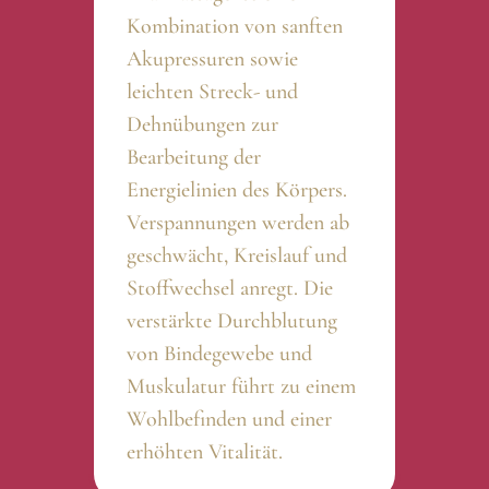
Kombination von sanften
Akupressuren sowie
leichten Streck- und
Dehnübungen zur
Bearbeitung der
Energielinien des Körpers.
Verspannungen werden ab
geschwächt, Kreislauf und
Stoffwechsel anregt. Die
verstärkte Durchblutung
von Bindegewebe und
Muskulatur führt zu einem
Wohlbefinden und einer
erhöhten Vitalität.