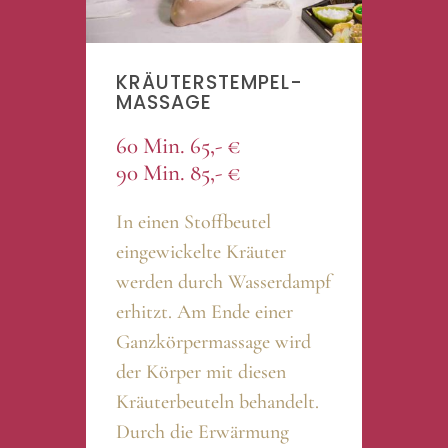
KRÄUTERSTEMPEL-
MASSAGE
60 Min. 65,- €
90 Min. 85,- €
In einen Stoffbeutel
eingewickelte Kräuter
werden durch Wasserdampf
erhitzt. Am Ende einer
Ganzkörpermassage wird
der Körper mit diesen
Kräuterbeuteln behandelt.
Durch die Erwärmung