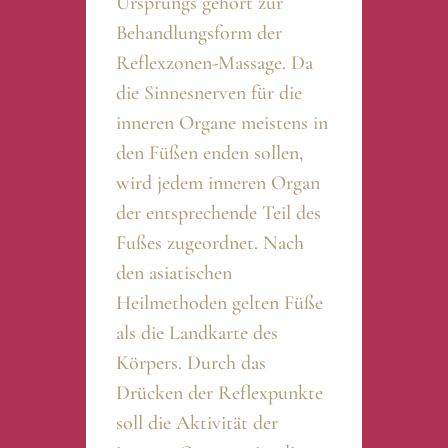
Ursprungs gehört zur
Behandlungsform der
Reflexzonen-Massage. Da
die Sinnesnerven für die
inneren Organe meistens in
den Füßen enden sollen,
wird jedem inneren Organ
der entsprechende Teil des
Fußes zugeordnet. Nach
den asiatischen
Heilmethoden gelten Füße
als die Landkarte des
Körpers. Durch das
Drücken der Reflexpunkte
soll die Aktivität der