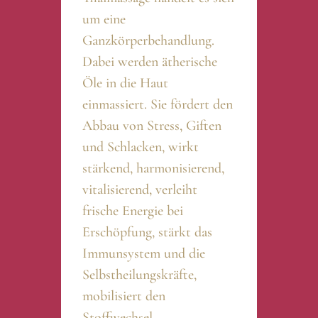
um eine
Ganzkörperbehandlung.
Dabei werden ätherische
Öle in die Haut
einmassiert. Sie fördert den
Abbau von Stress, Giften
und Schlacken, wirkt
stärkend, harmonisierend,
vitalisierend, verleiht
frische Energie bei
Erschöpfung, stärkt das
Immunsystem und die
Selbstheilungskräfte,
mobilisiert den
Stoffwechsel.