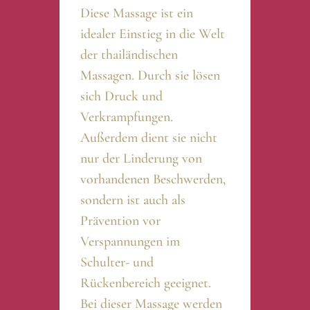
Diese Massage ist ein
idealer Einstieg in die Welt
der thailändischen
Massagen. Durch sie lösen
sich Druck und
Verkrampfungen.
Außerdem dient sie nicht
nur der Linderung von
vorhandenen Beschwerden,
sondern ist auch als
Prävention vor
Verspannungen im
Schulter- und
Rückenbereich geeignet.
Bei dieser Massage werden