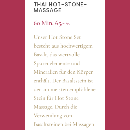
THAI HOT-STONE-
MASSAGE
60 Min. 65,- €
Unser Hot Stone Set
besteht aus hochwertigem
Basalt, das wertvolle
Spurenelemente und
Mineralien für den Körper
enthält. Der Basaltstein ist
der am meisten empfohlene
Stein für Hot Stone
Massage. Durch die
Verwendung von
Basaltsteinen bei Massagen